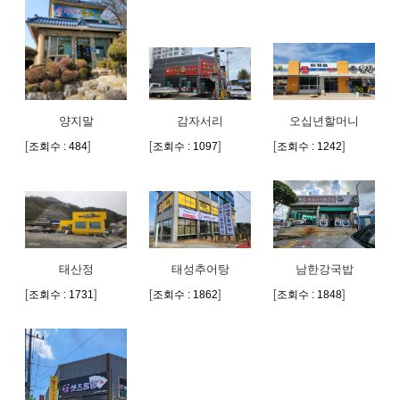
부자재
보도자료
보도영상
양지말
감자서리
오십년할머니
[
]
[
]
[
]
조회수 : 484
조회수 : 1097
조회수 : 1242
태산정
태성추어탕
남한강국밥
[
]
[
]
[
]
조회수 : 1731
조회수 : 1862
조회수 : 1848