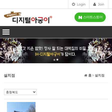
Login
Join
스마트스토어
회사소개
인사말
사업분야
인증
제품소개
오시는길
IH-디지털아궁이
설치점
설치점
홈
설치점
스마트아궁이
고객센터
가스아궁이
공지사항
시연신청
홈아궁이
FAQ
시연신청