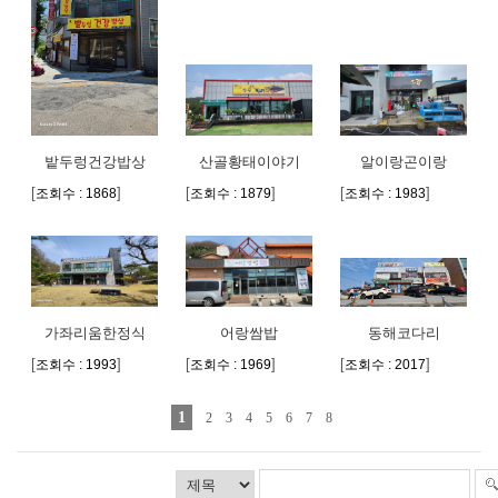
밭두렁건강밥상
산골황태이야기
알이랑곤이랑
[
]
[
]
[
]
조회수 : 1868
조회수 : 1879
조회수 : 1983
가좌리움한정식
어랑쌈밥
동해코다리
[
]
[
]
[
]
조회수 : 1993
조회수 : 1969
조회수 : 2017
1
2
3
4
5
6
7
8