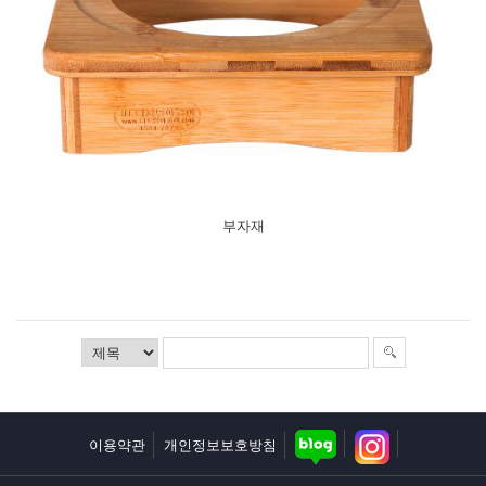
부자재
보도자료
보도영상
부자재
이용약관
개인정보보호방침