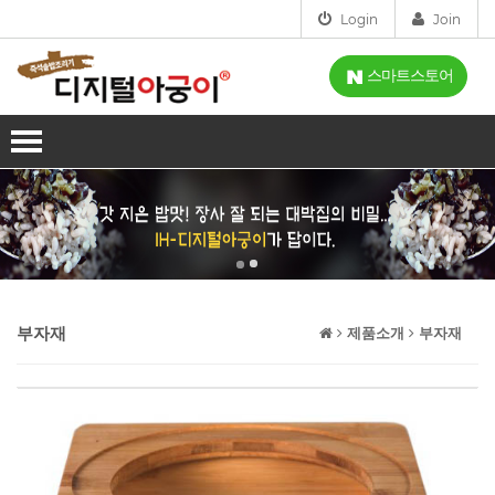
Login
Join
스마트스토어
회사소개
인사말
사업분야
인증
제품소개
오시는길
IH-디지털아궁이
설치점
부자재
제품소개
부자재
스마트아궁이
고객센터
가스아궁이
공지사항
시연신청
홈아궁이
FAQ
시연신청